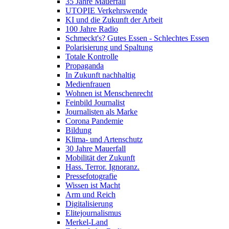
35 Jahre Mauerfall
UTOPIE Verkehrswende
KI und die Zukunft der Arbeit
100 Jahre Radio
Schmeckt's? Gutes Essen - Schlechtes Essen
Polarisierung und Spaltung
Totale Kontrolle
Propaganda
In Zukunft nachhaltig
Medienfrauen
Wohnen ist Menschenrecht
Feinbild Journalist
Journalisten als Marke
Corona Pandemie
Bildung
Klima- und Artenschutz
30 Jahre Mauerfall
Mobilität der Zukunft
Hass. Terror. Ignoranz.
Pressefotografie
Wissen ist Macht
Arm und Reich
Digitalisierung
Elitejournalismus
Merkel-Land