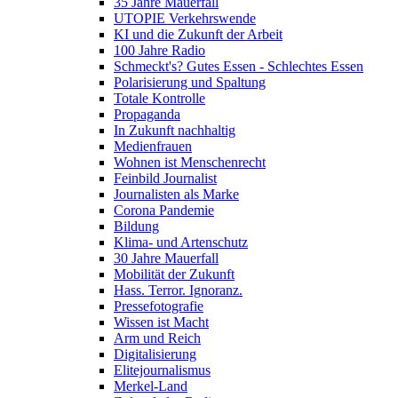
35 Jahre Mauerfall
UTOPIE Verkehrswende
KI und die Zukunft der Arbeit
100 Jahre Radio
Schmeckt's? Gutes Essen - Schlechtes Essen
Polarisierung und Spaltung
Totale Kontrolle
Propaganda
In Zukunft nachhaltig
Medienfrauen
Wohnen ist Menschenrecht
Feinbild Journalist
Journalisten als Marke
Corona Pandemie
Bildung
Klima- und Artenschutz
30 Jahre Mauerfall
Mobilität der Zukunft
Hass. Terror. Ignoranz.
Pressefotografie
Wissen ist Macht
Arm und Reich
Digitalisierung
Elitejournalismus
Merkel-Land