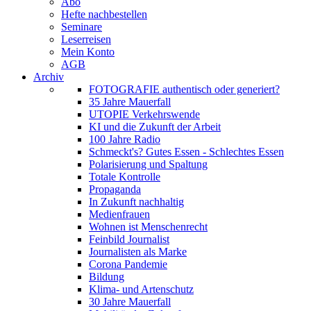
Abo
Hefte nachbestellen
Seminare
Leserreisen
Mein Konto
AGB
Archiv
FOTOGRAFIE authentisch oder generiert?
35 Jahre Mauerfall
UTOPIE Verkehrswende
KI und die Zukunft der Arbeit
100 Jahre Radio
Schmeckt's? Gutes Essen - Schlechtes Essen
Polarisierung und Spaltung
Totale Kontrolle
Propaganda
In Zukunft nachhaltig
Medienfrauen
Wohnen ist Menschenrecht
Feinbild Journalist
Journalisten als Marke
Corona Pandemie
Bildung
Klima- und Artenschutz
30 Jahre Mauerfall