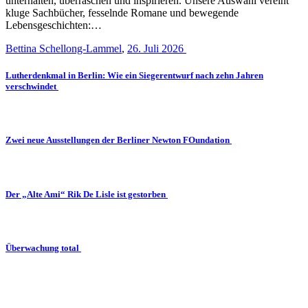
unterhalten, überraschen und inspirieren. Unsere Auswahl vereint
kluge Sachbücher, fesselnde Romane und bewegende
Lebensgeschichten:…
Bettina Schellong-Lammel
,
26. Juli 2026
Lutherdenkmal in Berlin: Wie ein Siegerentwurf nach zehn Jahren
verschwindet
Zwei neue Ausstellungen der Berliner Newton FOundation
Der „Alte Ami“ Rik De Lisle ist gestorben
Überwachung total