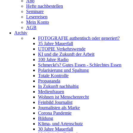
Abo
Hefte nachbestellen
Seminare
Leserreisen
Mein Konto
AGB
Archiv
FOTOGRAFIE authentisch oder generiert?
35 Jahre Mauerfall
UTOPIE Verkehrswende
KI und die Zukunft der Arbeit
100 Jahre Radio
Schmeckt's? Gutes Essen - Schlechtes Essen
Polarisierung und Spaltung
Totale Kontrolle
Propaganda
In Zukunft nachhaltig
Medienfrauen
Wohnen ist Menschenrecht
Feinbild Journalist
Journalisten als Marke
Corona Pandemie
Bildung
Klima- und Artenschutz
30 Jahre Mauerfall