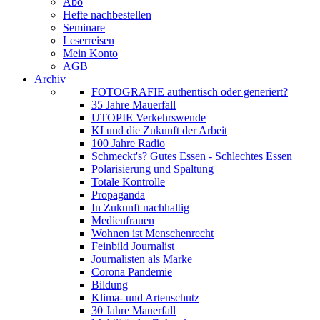
Abo
Hefte nachbestellen
Seminare
Leserreisen
Mein Konto
AGB
Archiv
FOTOGRAFIE authentisch oder generiert?
35 Jahre Mauerfall
UTOPIE Verkehrswende
KI und die Zukunft der Arbeit
100 Jahre Radio
Schmeckt's? Gutes Essen - Schlechtes Essen
Polarisierung und Spaltung
Totale Kontrolle
Propaganda
In Zukunft nachhaltig
Medienfrauen
Wohnen ist Menschenrecht
Feinbild Journalist
Journalisten als Marke
Corona Pandemie
Bildung
Klima- und Artenschutz
30 Jahre Mauerfall