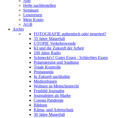
Abo
Hefte nachbestellen
Seminare
Leserreisen
Mein Konto
AGB
Archiv
FOTOGRAFIE authentisch oder generiert?
35 Jahre Mauerfall
UTOPIE Verkehrswende
KI und die Zukunft der Arbeit
100 Jahre Radio
Schmeckt's? Gutes Essen - Schlechtes Essen
Polarisierung und Spaltung
Totale Kontrolle
Propaganda
In Zukunft nachhaltig
Medienfrauen
Wohnen ist Menschenrecht
Feinbild Journalist
Journalisten als Marke
Corona Pandemie
Bildung
Klima- und Artenschutz
30 Jahre Mauerfall