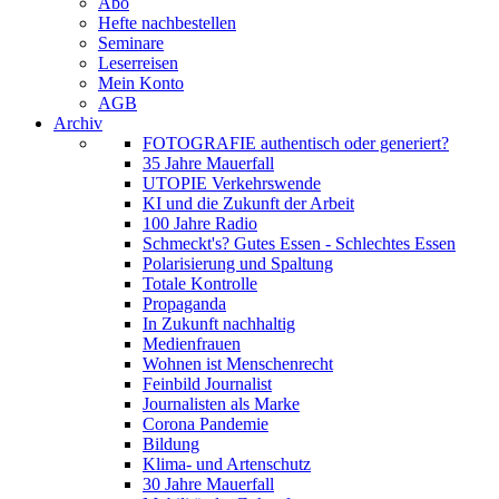
Abo
Hefte nachbestellen
Seminare
Leserreisen
Mein Konto
AGB
Archiv
FOTOGRAFIE authentisch oder generiert?
35 Jahre Mauerfall
UTOPIE Verkehrswende
KI und die Zukunft der Arbeit
100 Jahre Radio
Schmeckt's? Gutes Essen - Schlechtes Essen
Polarisierung und Spaltung
Totale Kontrolle
Propaganda
In Zukunft nachhaltig
Medienfrauen
Wohnen ist Menschenrecht
Feinbild Journalist
Journalisten als Marke
Corona Pandemie
Bildung
Klima- und Artenschutz
30 Jahre Mauerfall