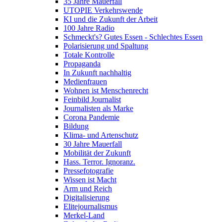
35 Jahre Mauerfall
UTOPIE Verkehrswende
KI und die Zukunft der Arbeit
100 Jahre Radio
Schmeckt's? Gutes Essen - Schlechtes Essen
Polarisierung und Spaltung
Totale Kontrolle
Propaganda
In Zukunft nachhaltig
Medienfrauen
Wohnen ist Menschenrecht
Feinbild Journalist
Journalisten als Marke
Corona Pandemie
Bildung
Klima- und Artenschutz
30 Jahre Mauerfall
Mobilität der Zukunft
Hass. Terror. Ignoranz.
Pressefotografie
Wissen ist Macht
Arm und Reich
Digitalisierung
Elitejournalismus
Merkel-Land