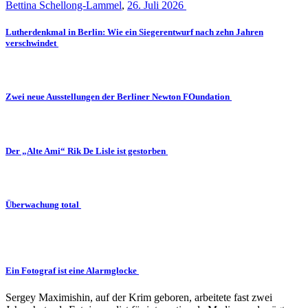
Bettina Schellong-Lammel
,
26. Juli 2026
Lutherdenkmal in Berlin: Wie ein Siegerentwurf nach zehn Jahren
verschwindet
Zwei neue Ausstellungen der Berliner Newton FOundation
Der „Alte Ami“ Rik De Lisle ist gestorben
Überwachung total
Ein Fotograf ist eine Alarmglocke
Sergey Maximishin, auf der Krim geboren, arbeitete fast zwei