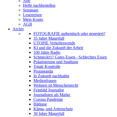
Abo
Hefte nachbestellen
Seminare
Leserreisen
Mein Konto
AGB
Archiv
FOTOGRAFIE authentisch oder generiert?
35 Jahre Mauerfall
UTOPIE Verkehrswende
KI und die Zukunft der Arbeit
100 Jahre Radio
Schmeckt's? Gutes Essen - Schlechtes Essen
Polarisierung und Spaltung
Totale Kontrolle
Propaganda
In Zukunft nachhaltig
Medienfrauen
Wohnen ist Menschenrecht
Feinbild Journalist
Journalisten als Marke
Corona Pandemie
Bildung
Klima- und Artenschutz
30 Jahre Mauerfall