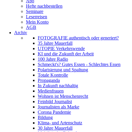
Abo
Hefte nachbestellen
Seminare
Leserreisen
Mein Konto
AGB
Archiv
FOTOGRAFIE authentisch oder generiert?
35 Jahre Mauerfall
UTOPIE Verkehrswende
KI und die Zukunft der Arbeit
100 Jahre Radio
Schmeckt's? Gutes Essen - Schlechtes Essen
Polarisierung und Spaltung
Totale Kontrolle
Propaganda
In Zukunft nachhaltig
Medienfrauen
Wohnen ist Menschenrecht
Feinbild Journalist
Journalisten als Marke
Corona Pandemie
Bildung
Klima- und Artenschutz
30 Jahre Mauerfall