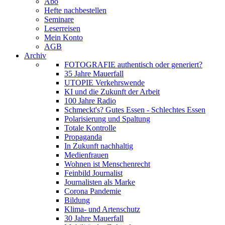
Abo
Hefte nachbestellen
Seminare
Leserreisen
Mein Konto
AGB
Archiv
FOTOGRAFIE authentisch oder generiert?
35 Jahre Mauerfall
UTOPIE Verkehrswende
KI und die Zukunft der Arbeit
100 Jahre Radio
Schmeckt's? Gutes Essen - Schlechtes Essen
Polarisierung und Spaltung
Totale Kontrolle
Propaganda
In Zukunft nachhaltig
Medienfrauen
Wohnen ist Menschenrecht
Feinbild Journalist
Journalisten als Marke
Corona Pandemie
Bildung
Klima- und Artenschutz
30 Jahre Mauerfall