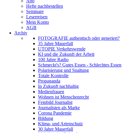
Abo
Hefte nachbestellen
Seminare
Leserreisen
Mein Konto
AGB
Archiv
FOTOGRAFIE authentisch oder generiert?
35 Jahre Mauerfall
UTOPIE Verkehrswende
KI und die Zukunft der Arbeit
100 Jahre Radio
Schmeckt's? Gutes Essen - Schlechtes Essen
Polarisierung und Spaltung
Totale Kontrolle
Propaganda
In Zukunft nachhaltig
Medienfrauen
Wohnen ist Menschenrecht
Feinbild Journalist
Journalisten als Marke
Corona Pandemie
Bildung
Klima- und Artenschutz
30 Jahre Mauerfall