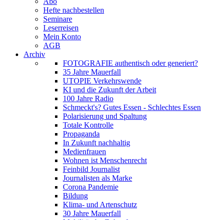
Abo
Hefte nachbestellen
Seminare
Leserreisen
Mein Konto
AGB
Archiv
FOTOGRAFIE authentisch oder generiert?
35 Jahre Mauerfall
UTOPIE Verkehrswende
KI und die Zukunft der Arbeit
100 Jahre Radio
Schmeckt's? Gutes Essen - Schlechtes Essen
Polarisierung und Spaltung
Totale Kontrolle
Propaganda
In Zukunft nachhaltig
Medienfrauen
Wohnen ist Menschenrecht
Feinbild Journalist
Journalisten als Marke
Corona Pandemie
Bildung
Klima- und Artenschutz
30 Jahre Mauerfall