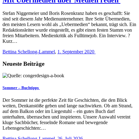
Stefan Niggemeier und Boris Rosenkranz haben es geschafft: Sie
sind seit diesem Jahr ­Medienunternehmer. Ihre Seite Übermedien,
den meisten Lesern wohl als „Uebermedien“ bekannt, trägt sich. Ein
Redaktionsleiter wurde eingestellt, es gibt einen festen Stamm von
freien Mitarbeitern. Medienkritik als Fulltimejob. Ein Interview. ?
Kurz…
Bettina Schellong-Lammel
,
1. September 2020
Neueste Beiträge
Sommer – Buchtipps
Der Sommer ist die perfekte Zeit für Geschichten, die den Blick
weiten, Denkanstöße geben und lange nachwirken. Ob am Strand,
auf dem Balkon oder im Liegestuhl – ein gutes Buch darf
unterhalten, überraschen und inspirieren. Unsere Auswahl vereint
kluge Sachbücher, fesselnde Romane und bewegende
Lebensgeschichten:…
Bettina Schellong-Lammel
,
26. Juli 2026