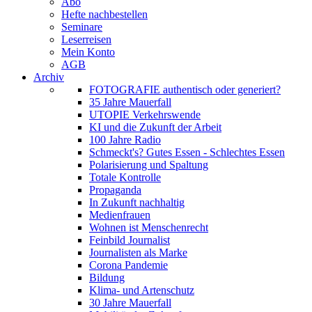
Abo
Hefte nachbestellen
Seminare
Leserreisen
Mein Konto
AGB
Archiv
FOTOGRAFIE authentisch oder generiert?
35 Jahre Mauerfall
UTOPIE Verkehrswende
KI und die Zukunft der Arbeit
100 Jahre Radio
Schmeckt's? Gutes Essen - Schlechtes Essen
Polarisierung und Spaltung
Totale Kontrolle
Propaganda
In Zukunft nachhaltig
Medienfrauen
Wohnen ist Menschenrecht
Feinbild Journalist
Journalisten als Marke
Corona Pandemie
Bildung
Klima- und Artenschutz
30 Jahre Mauerfall