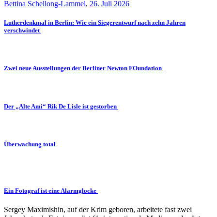
Bettina Schellong-Lammel
,
26. Juli 2026
Lutherdenkmal in Berlin: Wie ein Siegerentwurf nach zehn Jahren
verschwindet
Zwei neue Ausstellungen der Berliner Newton FOundation
Der „Alte Ami“ Rik De Lisle ist gestorben
Überwachung total
Ein Fotograf ist eine Alarmglocke
Sergey Maximishin, auf der Krim geboren, arbeitete fast zwei