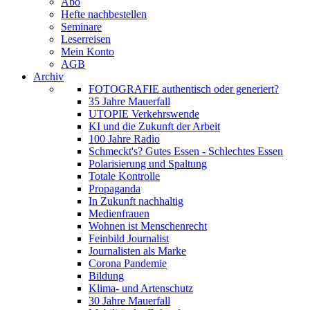
Abo
Hefte nachbestellen
Seminare
Leserreisen
Mein Konto
AGB
Archiv
FOTOGRAFIE authentisch oder generiert?
35 Jahre Mauerfall
UTOPIE Verkehrswende
KI und die Zukunft der Arbeit
100 Jahre Radio
Schmeckt's? Gutes Essen - Schlechtes Essen
Polarisierung und Spaltung
Totale Kontrolle
Propaganda
In Zukunft nachhaltig
Medienfrauen
Wohnen ist Menschenrecht
Feinbild Journalist
Journalisten als Marke
Corona Pandemie
Bildung
Klima- und Artenschutz
30 Jahre Mauerfall