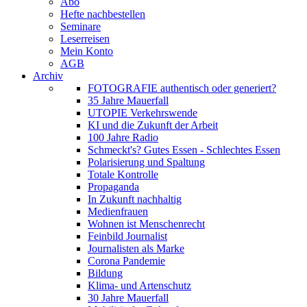
Abo
Hefte nachbestellen
Seminare
Leserreisen
Mein Konto
AGB
Archiv
FOTOGRAFIE authentisch oder generiert?
35 Jahre Mauerfall
UTOPIE Verkehrswende
KI und die Zukunft der Arbeit
100 Jahre Radio
Schmeckt's? Gutes Essen - Schlechtes Essen
Polarisierung und Spaltung
Totale Kontrolle
Propaganda
In Zukunft nachhaltig
Medienfrauen
Wohnen ist Menschenrecht
Feinbild Journalist
Journalisten als Marke
Corona Pandemie
Bildung
Klima- und Artenschutz
30 Jahre Mauerfall