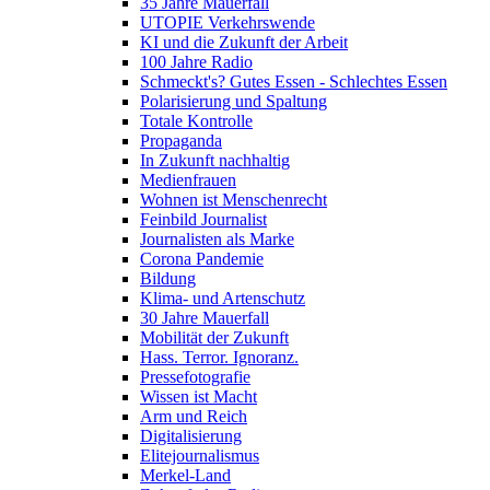
35 Jahre Mauerfall
UTOPIE Verkehrswende
KI und die Zukunft der Arbeit
100 Jahre Radio
Schmeckt's? Gutes Essen - Schlechtes Essen
Polarisierung und Spaltung
Totale Kontrolle
Propaganda
In Zukunft nachhaltig
Medienfrauen
Wohnen ist Menschenrecht
Feinbild Journalist
Journalisten als Marke
Corona Pandemie
Bildung
Klima- und Artenschutz
30 Jahre Mauerfall
Mobilität der Zukunft
Hass. Terror. Ignoranz.
Pressefotografie
Wissen ist Macht
Arm und Reich
Digitalisierung
Elitejournalismus
Merkel-Land