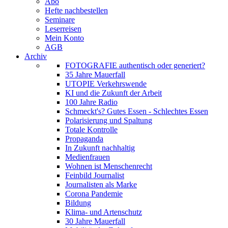
Abo
Hefte nachbestellen
Seminare
Leserreisen
Mein Konto
AGB
Archiv
FOTOGRAFIE authentisch oder generiert?
35 Jahre Mauerfall
UTOPIE Verkehrswende
KI und die Zukunft der Arbeit
100 Jahre Radio
Schmeckt's? Gutes Essen - Schlechtes Essen
Polarisierung und Spaltung
Totale Kontrolle
Propaganda
In Zukunft nachhaltig
Medienfrauen
Wohnen ist Menschenrecht
Feinbild Journalist
Journalisten als Marke
Corona Pandemie
Bildung
Klima- und Artenschutz
30 Jahre Mauerfall