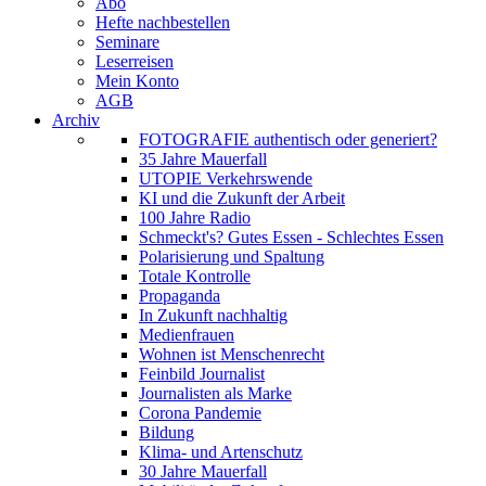
Abo
Hefte nachbestellen
Seminare
Leserreisen
Mein Konto
AGB
Archiv
FOTOGRAFIE authentisch oder generiert?
35 Jahre Mauerfall
UTOPIE Verkehrswende
KI und die Zukunft der Arbeit
100 Jahre Radio
Schmeckt's? Gutes Essen - Schlechtes Essen
Polarisierung und Spaltung
Totale Kontrolle
Propaganda
In Zukunft nachhaltig
Medienfrauen
Wohnen ist Menschenrecht
Feinbild Journalist
Journalisten als Marke
Corona Pandemie
Bildung
Klima- und Artenschutz
30 Jahre Mauerfall