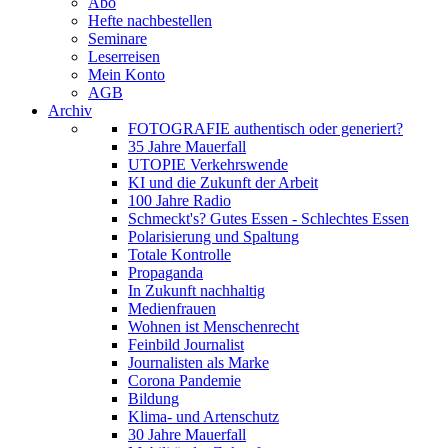
Abo
Hefte nachbestellen
Seminare
Leserreisen
Mein Konto
AGB
Archiv
FOTOGRAFIE authentisch oder generiert?
35 Jahre Mauerfall
UTOPIE Verkehrswende
KI und die Zukunft der Arbeit
100 Jahre Radio
Schmeckt's? Gutes Essen - Schlechtes Essen
Polarisierung und Spaltung
Totale Kontrolle
Propaganda
In Zukunft nachhaltig
Medienfrauen
Wohnen ist Menschenrecht
Feinbild Journalist
Journalisten als Marke
Corona Pandemie
Bildung
Klima- und Artenschutz
30 Jahre Mauerfall