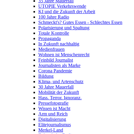
35 Jahre Mauerfall
UTOPIE Verkehrswende
KI und die Zukunft der Arbeit
100 Jahre Radio
Schmeckt's? Gutes Essen - Schlechtes Essen
Polarisierung und Spaltung
Totale Kontrolle
Propaganda
In Zukunft nachhaltig
Medienfrauen
Wohnen ist Menschenrecht
Feinbild Journalist
Journalisten als Marke
Corona Pandemie
Bildung
Klima- und Artenschutz
30 Jahre Mauerfall
Mobilität der Zukunft
Hass. Terror. Ignoranz.
Pressefotografie
Wissen ist Macht
Arm und Reich
Digitalisierung
Elitejournalismus
Merkel-Land