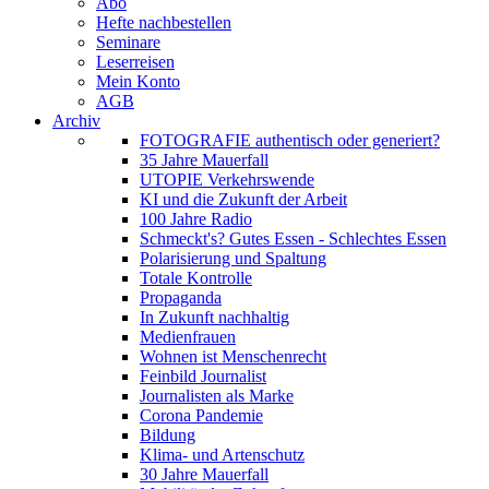
Abo
Hefte nachbestellen
Seminare
Leserreisen
Mein Konto
AGB
Archiv
FOTOGRAFIE authentisch oder generiert?
35 Jahre Mauerfall
UTOPIE Verkehrswende
KI und die Zukunft der Arbeit
100 Jahre Radio
Schmeckt's? Gutes Essen - Schlechtes Essen
Polarisierung und Spaltung
Totale Kontrolle
Propaganda
In Zukunft nachhaltig
Medienfrauen
Wohnen ist Menschenrecht
Feinbild Journalist
Journalisten als Marke
Corona Pandemie
Bildung
Klima- und Artenschutz
30 Jahre Mauerfall