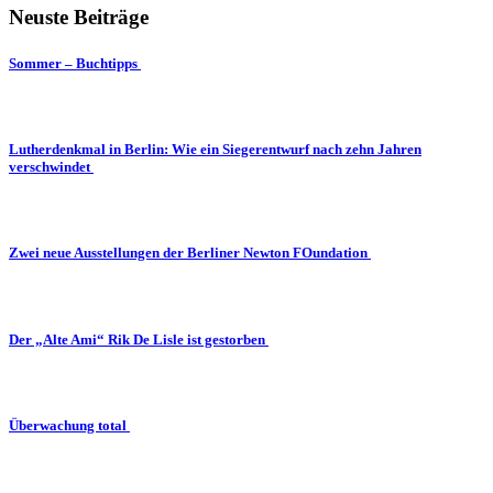
Neuste Beiträge
Sommer – Buchtipps
Lutherdenkmal in Berlin: Wie ein Siegerentwurf nach zehn Jahren
verschwindet
Zwei neue Ausstellungen der Berliner Newton FOundation
Der „Alte Ami“ Rik De Lisle ist gestorben
Überwachung total