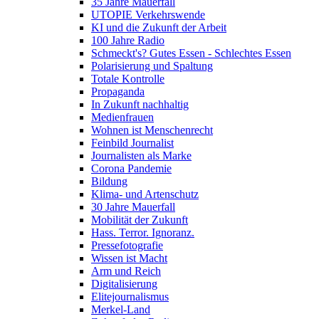
35 Jahre Mauerfall
UTOPIE Verkehrswende
KI und die Zukunft der Arbeit
100 Jahre Radio
Schmeckt's? Gutes Essen - Schlechtes Essen
Polarisierung und Spaltung
Totale Kontrolle
Propaganda
In Zukunft nachhaltig
Medienfrauen
Wohnen ist Menschenrecht
Feinbild Journalist
Journalisten als Marke
Corona Pandemie
Bildung
Klima- und Artenschutz
30 Jahre Mauerfall
Mobilität der Zukunft
Hass. Terror. Ignoranz.
Pressefotografie
Wissen ist Macht
Arm und Reich
Digitalisierung
Elitejournalismus
Merkel-Land