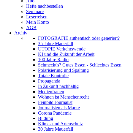
Abo
Hefte nachbestellen
Seminare
Leserreisen
Mein Konto
AGB
Archiv
FOTOGRAFIE authentisch oder generiert?
35 Jahre Mauerfall
UTOPIE Verkehrswende
KI und die Zukunft der Arbeit
100 Jahre Radio
Schmeckt's? Gutes Essen - Schlechtes Essen
Polarisierung und Spaltung
Totale Kontrolle
Propaganda
In Zukunft nachhaltig
Medienfrauen
Wohnen ist Menschenrecht
Feinbild Journalist
Journalisten als Marke
Corona Pandemie
Bildung
Klima- und Artenschutz
30 Jahre Mauerfall