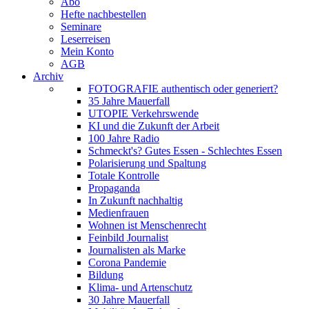
Abo
Hefte nachbestellen
Seminare
Leserreisen
Mein Konto
AGB
Archiv
FOTOGRAFIE authentisch oder generiert?
35 Jahre Mauerfall
UTOPIE Verkehrswende
KI und die Zukunft der Arbeit
100 Jahre Radio
Schmeckt's? Gutes Essen - Schlechtes Essen
Polarisierung und Spaltung
Totale Kontrolle
Propaganda
In Zukunft nachhaltig
Medienfrauen
Wohnen ist Menschenrecht
Feinbild Journalist
Journalisten als Marke
Corona Pandemie
Bildung
Klima- und Artenschutz
30 Jahre Mauerfall