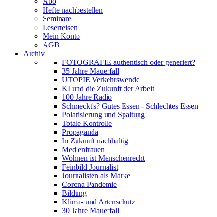
Abo
Hefte nachbestellen
Seminare
Leserreisen
Mein Konto
AGB
Archiv
FOTOGRAFIE authentisch oder generiert?
35 Jahre Mauerfall
UTOPIE Verkehrswende
KI und die Zukunft der Arbeit
100 Jahre Radio
Schmeckt's? Gutes Essen - Schlechtes Essen
Polarisierung und Spaltung
Totale Kontrolle
Propaganda
In Zukunft nachhaltig
Medienfrauen
Wohnen ist Menschenrecht
Feinbild Journalist
Journalisten als Marke
Corona Pandemie
Bildung
Klima- und Artenschutz
30 Jahre Mauerfall