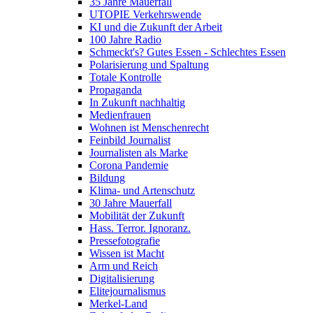
35 Jahre Mauerfall
UTOPIE Verkehrswende
KI und die Zukunft der Arbeit
100 Jahre Radio
Schmeckt's? Gutes Essen - Schlechtes Essen
Polarisierung und Spaltung
Totale Kontrolle
Propaganda
In Zukunft nachhaltig
Medienfrauen
Wohnen ist Menschenrecht
Feinbild Journalist
Journalisten als Marke
Corona Pandemie
Bildung
Klima- und Artenschutz
30 Jahre Mauerfall
Mobilität der Zukunft
Hass. Terror. Ignoranz.
Pressefotografie
Wissen ist Macht
Arm und Reich
Digitalisierung
Elitejournalismus
Merkel-Land