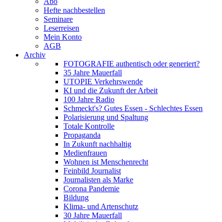
Abo
Hefte nachbestellen
Seminare
Leserreisen
Mein Konto
AGB
Archiv
FOTOGRAFIE authentisch oder generiert?
35 Jahre Mauerfall
UTOPIE Verkehrswende
KI und die Zukunft der Arbeit
100 Jahre Radio
Schmeckt's? Gutes Essen - Schlechtes Essen
Polarisierung und Spaltung
Totale Kontrolle
Propaganda
In Zukunft nachhaltig
Medienfrauen
Wohnen ist Menschenrecht
Feinbild Journalist
Journalisten als Marke
Corona Pandemie
Bildung
Klima- und Artenschutz
30 Jahre Mauerfall