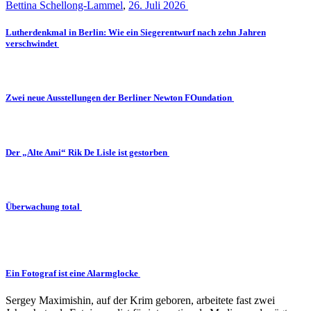
Bettina Schellong-Lammel
,
26. Juli 2026
Lutherdenkmal in Berlin: Wie ein Siegerentwurf nach zehn Jahren
verschwindet
Zwei neue Ausstellungen der Berliner Newton FOundation
Der „Alte Ami“ Rik De Lisle ist gestorben
Überwachung total
Ein Fotograf ist eine Alarmglocke
Sergey Maximishin, auf der Krim geboren, arbeitete fast zwei