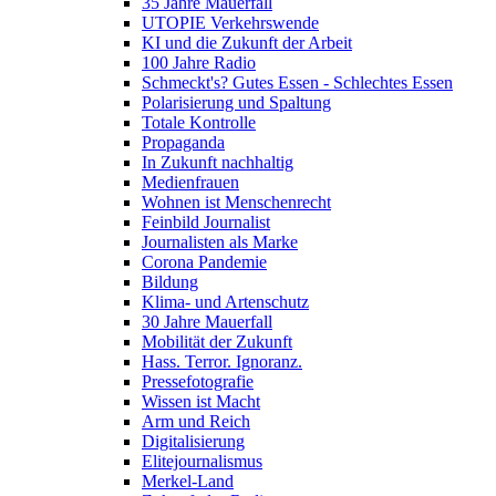
35 Jahre Mauerfall
UTOPIE Verkehrswende
KI und die Zukunft der Arbeit
100 Jahre Radio
Schmeckt's? Gutes Essen - Schlechtes Essen
Polarisierung und Spaltung
Totale Kontrolle
Propaganda
In Zukunft nachhaltig
Medienfrauen
Wohnen ist Menschenrecht
Feinbild Journalist
Journalisten als Marke
Corona Pandemie
Bildung
Klima- und Artenschutz
30 Jahre Mauerfall
Mobilität der Zukunft
Hass. Terror. Ignoranz.
Pressefotografie
Wissen ist Macht
Arm und Reich
Digitalisierung
Elitejournalismus
Merkel-Land