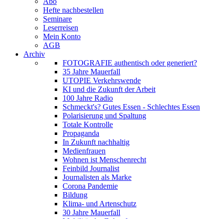
Abo
Hefte nachbestellen
Seminare
Leserreisen
Mein Konto
AGB
Archiv
FOTOGRAFIE authentisch oder generiert?
35 Jahre Mauerfall
UTOPIE Verkehrswende
KI und die Zukunft der Arbeit
100 Jahre Radio
Schmeckt's? Gutes Essen - Schlechtes Essen
Polarisierung und Spaltung
Totale Kontrolle
Propaganda
In Zukunft nachhaltig
Medienfrauen
Wohnen ist Menschenrecht
Feinbild Journalist
Journalisten als Marke
Corona Pandemie
Bildung
Klima- und Artenschutz
30 Jahre Mauerfall