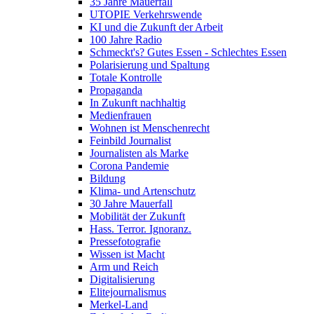
35 Jahre Mauerfall
UTOPIE Verkehrswende
KI und die Zukunft der Arbeit
100 Jahre Radio
Schmeckt's? Gutes Essen - Schlechtes Essen
Polarisierung und Spaltung
Totale Kontrolle
Propaganda
In Zukunft nachhaltig
Medienfrauen
Wohnen ist Menschenrecht
Feinbild Journalist
Journalisten als Marke
Corona Pandemie
Bildung
Klima- und Artenschutz
30 Jahre Mauerfall
Mobilität der Zukunft
Hass. Terror. Ignoranz.
Pressefotografie
Wissen ist Macht
Arm und Reich
Digitalisierung
Elitejournalismus
Merkel-Land