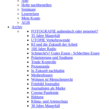
Abo
Hefte nachbestellen
Seminare
Leserreisen
Mein Konto
AGB
Archiv
FOTOGRAFIE authentisch oder generiert?
35 Jahre Mauerfall
UTOPIE Verkehrswende
KI und die Zukunft der Arbeit
100 Jahre Radio
Schmeckt's? Gutes Essen - Schlechtes Essen
Polarisierung und Spaltung
Totale Kontrolle
Propaganda
In Zukunft nachhaltig
Medienfrauen
Wohnen ist Menschenrecht
Feinbild Journalist
Journalisten als Marke
Corona Pandemie
Bildung
Klima- und Artenschutz
30 Jahre Mauerfall