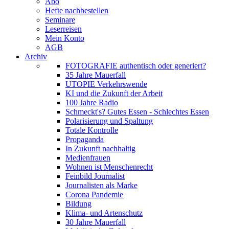
Abo
Hefte nachbestellen
Seminare
Leserreisen
Mein Konto
AGB
Archiv
FOTOGRAFIE authentisch oder generiert?
35 Jahre Mauerfall
UTOPIE Verkehrswende
KI und die Zukunft der Arbeit
100 Jahre Radio
Schmeckt's? Gutes Essen - Schlechtes Essen
Polarisierung und Spaltung
Totale Kontrolle
Propaganda
In Zukunft nachhaltig
Medienfrauen
Wohnen ist Menschenrecht
Feinbild Journalist
Journalisten als Marke
Corona Pandemie
Bildung
Klima- und Artenschutz
30 Jahre Mauerfall