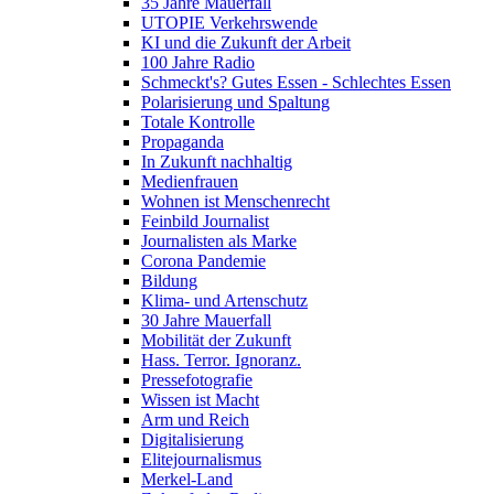
35 Jahre Mauerfall
UTOPIE Verkehrswende
KI und die Zukunft der Arbeit
100 Jahre Radio
Schmeckt's? Gutes Essen - Schlechtes Essen
Polarisierung und Spaltung
Totale Kontrolle
Propaganda
In Zukunft nachhaltig
Medienfrauen
Wohnen ist Menschenrecht
Feinbild Journalist
Journalisten als Marke
Corona Pandemie
Bildung
Klima- und Artenschutz
30 Jahre Mauerfall
Mobilität der Zukunft
Hass. Terror. Ignoranz.
Pressefotografie
Wissen ist Macht
Arm und Reich
Digitalisierung
Elitejournalismus
Merkel-Land