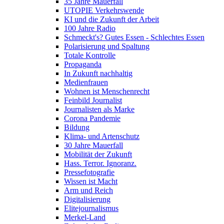
35 Jahre Mauerfall
UTOPIE Verkehrswende
KI und die Zukunft der Arbeit
100 Jahre Radio
Schmeckt's? Gutes Essen - Schlechtes Essen
Polarisierung und Spaltung
Totale Kontrolle
Propaganda
In Zukunft nachhaltig
Medienfrauen
Wohnen ist Menschenrecht
Feinbild Journalist
Journalisten als Marke
Corona Pandemie
Bildung
Klima- und Artenschutz
30 Jahre Mauerfall
Mobilität der Zukunft
Hass. Terror. Ignoranz.
Pressefotografie
Wissen ist Macht
Arm und Reich
Digitalisierung
Elitejournalismus
Merkel-Land