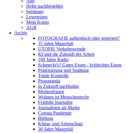
Abo
Hefte nachbestellen
Seminare
Leserreisen
Mein Konto
AGB
Archiv
FOTOGRAFIE authentisch oder generiert?
35 Jahre Mauerfall
UTOPIE Verkehrswende
KI und die Zukunft der Arbeit
100 Jahre Radio
Schmeckt's? Gutes Essen - Schlechtes Essen
Polarisierung und Spaltung
Totale Kontrolle
Propaganda
In Zukunft nachhaltig
Medienfrauen
Wohnen ist Menschenrecht
Feinbild Journalist
Journalisten als Marke
Corona Pandemie
Bildung
Klima- und Artenschutz
30 Jahre Mauerfall