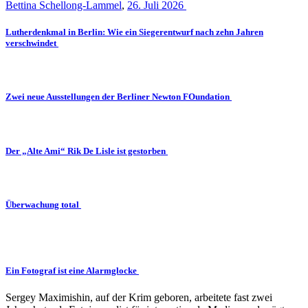
Bettina Schellong-Lammel
,
26. Juli 2026
Lutherdenkmal in Berlin: Wie ein Siegerentwurf nach zehn Jahren
verschwindet
Zwei neue Ausstellungen der Berliner Newton FOundation
Der „Alte Ami“ Rik De Lisle ist gestorben
Überwachung total
Ein Fotograf ist eine Alarmglocke
Sergey Maximishin, auf der Krim geboren, arbeitete fast zwei