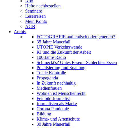
Abo
Hefte nachbestellen
Seminare
Leserreisen
Mein Konto
AGB
Archiv
FOTOGRAFIE authentisch oder generiert?
35 Jahre Mauerfall
UTOPIE Verkehrswende
KI und die Zukunft der Arbeit
100 Jahre Radio
Schmeckt's? Gutes Essen - Schlechtes Essen
Polarisierung und Spaltung
Totale Kontrolle
Propaganda
In Zukunft nachhaltig
Medienfrauen
Wohnen ist Menschenrecht
Feinbild Journalist
Journalisten als Marke
Corona Pandemie
Bildung
Klima- und Artenschutz
30 Jahre Mauerfall