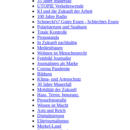
35 Jahre Mauerfall
UTOPIE Verkehrswende
KI und die Zukunft der Arbeit
100 Jahre Radio
Schmeckt's? Gutes Essen - Schlechtes Essen
Polarisierung und Spaltung
Totale Kontrolle
Propaganda
In Zukunft nachhaltig
Medienfrauen
Wohnen ist Menschenrecht
Feinbild Journalist
Journalisten als Marke
Corona Pandemie
Bildung
Klima- und Artenschutz
30 Jahre Mauerfall
Mobilität der Zukunft
Hass. Terror. Ignoranz.
Pressefotografie
Wissen ist Macht
Arm und Reich
Digitalisierung
Elitejournalismus
Merkel-Land