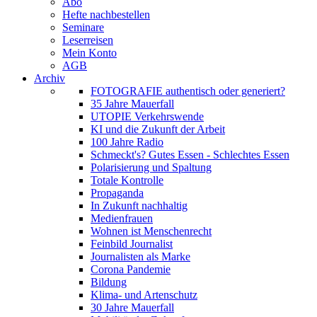
Abo
Hefte nachbestellen
Seminare
Leserreisen
Mein Konto
AGB
Archiv
FOTOGRAFIE authentisch oder generiert?
35 Jahre Mauerfall
UTOPIE Verkehrswende
KI und die Zukunft der Arbeit
100 Jahre Radio
Schmeckt's? Gutes Essen - Schlechtes Essen
Polarisierung und Spaltung
Totale Kontrolle
Propaganda
In Zukunft nachhaltig
Medienfrauen
Wohnen ist Menschenrecht
Feinbild Journalist
Journalisten als Marke
Corona Pandemie
Bildung
Klima- und Artenschutz
30 Jahre Mauerfall