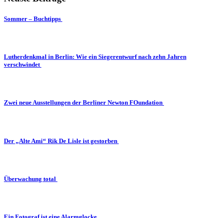
Sommer – Buchtipps
Lutherdenkmal in Berlin: Wie ein Siegerentwurf nach zehn Jahren
verschwindet
Zwei neue Ausstellungen der Berliner Newton FOundation
Der „Alte Ami“ Rik De Lisle ist gestorben
Überwachung total
Ein Fotograf ist eine Alarmglocke