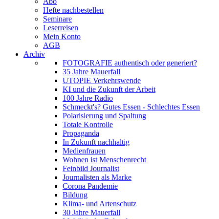
Abo
Hefte nachbestellen
Seminare
Leserreisen
Mein Konto
AGB
Archiv
FOTOGRAFIE authentisch oder generiert?
35 Jahre Mauerfall
UTOPIE Verkehrswende
KI und die Zukunft der Arbeit
100 Jahre Radio
Schmeckt's? Gutes Essen - Schlechtes Essen
Polarisierung und Spaltung
Totale Kontrolle
Propaganda
In Zukunft nachhaltig
Medienfrauen
Wohnen ist Menschenrecht
Feinbild Journalist
Journalisten als Marke
Corona Pandemie
Bildung
Klima- und Artenschutz
30 Jahre Mauerfall