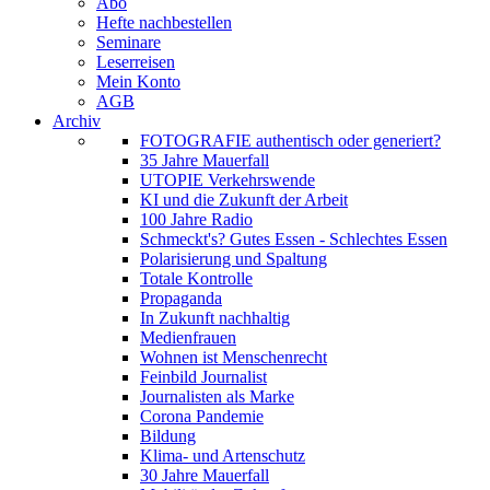
Abo
Hefte nachbestellen
Seminare
Leserreisen
Mein Konto
AGB
Archiv
FOTOGRAFIE authentisch oder generiert?
35 Jahre Mauerfall
UTOPIE Verkehrswende
KI und die Zukunft der Arbeit
100 Jahre Radio
Schmeckt's? Gutes Essen - Schlechtes Essen
Polarisierung und Spaltung
Totale Kontrolle
Propaganda
In Zukunft nachhaltig
Medienfrauen
Wohnen ist Menschenrecht
Feinbild Journalist
Journalisten als Marke
Corona Pandemie
Bildung
Klima- und Artenschutz
30 Jahre Mauerfall