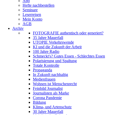
Abo
Hefte nachbestellen
Seminare
Leserreisen
Mein Konto
AGB
Archiv
FOTOGRAFIE authentisch oder generiert?
35 Jahre Mauerfall
UTOPIE Verkehrswende
KI und die Zukunft der Arbeit
100 Jahre Radio
Schmeckt's? Gutes Essen - Schlechtes Essen
Polarisierung und Spaltung
Totale Kontrolle
Propaganda
In Zukunft nachhaltig
Medienfrauen
Wohnen ist Menschenrecht
Feinbild Journalist
Journalisten als Marke
Corona Pandemie
Bildung
Klima- und Artenschutz
30 Jahre Mauerfall