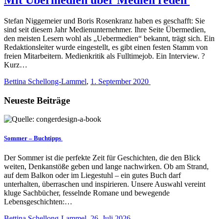
Stefan Niggemeier und Boris Rosenkranz haben es geschafft: Sie
sind seit diesem Jahr ­Medienunternehmer. Ihre Seite Übermedien,
den meisten Lesern wohl als „Uebermedien“ bekannt, trägt sich. Ein
Redaktionsleiter wurde eingestellt, es gibt einen festen Stamm von
freien Mitarbeitern. Medienkritik als Fulltimejob. Ein Interview. ?
Kurz…
Bettina Schellong-Lammel
,
1. September 2020
Neueste Beiträge
Sommer – Buchtipps
Der Sommer ist die perfekte Zeit für Geschichten, die den Blick
weiten, Denkanstöße geben und lange nachwirken. Ob am Strand,
auf dem Balkon oder im Liegestuhl – ein gutes Buch darf
unterhalten, überraschen und inspirieren. Unsere Auswahl vereint
kluge Sachbücher, fesselnde Romane und bewegende
Lebensgeschichten:…
Bettina Schellong-Lammel
,
26. Juli 2026