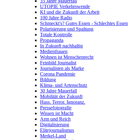
35 Jahre Mauerfall
UTOPIE Verkehrswende
KI und die Zukunft der Arbeit
100 Jahre Radio
Schmeckt's? Gutes Essen - Schlechtes Essen
Polarisierung und Spaltung
Totale Kontrolle
Propaganda
In Zukunft nachhaltig
Medienfrauen
Wohnen ist Menschenrecht
Feinbild Journalist
Journalisten als Marke
Corona Pandemie
Bildung
Klima- und Artenschutz
30 Jahre Mauerfall
Mobilität der Zukunft
Hass. Terror. Ignoranz.
Pressefotografie
Wissen ist Macht
Arm und Reich
Digitalisierung
Elitejournalismus
Merkel-Land