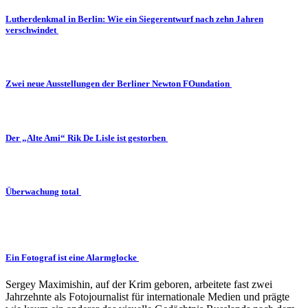
Lutherdenkmal in Berlin: Wie ein Siegerentwurf nach zehn Jahren
verschwindet
Zwei neue Ausstellungen der Berliner Newton FOundation
Der „Alte Ami“ Rik De Lisle ist gestorben
Überwachung total
Ein Fotograf ist eine Alarmglocke
Sergey Maximishin, auf der Krim geboren, arbeitete fast zwei
Jahrzehnte als Fotojournalist für internationale Medien und prägte