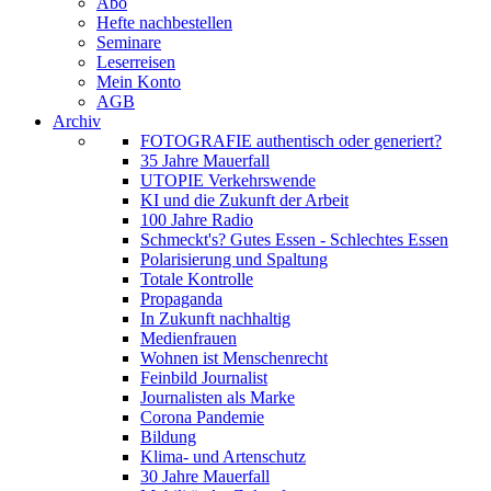
Abo
Hefte nachbestellen
Seminare
Leserreisen
Mein Konto
AGB
Archiv
FOTOGRAFIE authentisch oder generiert?
35 Jahre Mauerfall
UTOPIE Verkehrswende
KI und die Zukunft der Arbeit
100 Jahre Radio
Schmeckt's? Gutes Essen - Schlechtes Essen
Polarisierung und Spaltung
Totale Kontrolle
Propaganda
In Zukunft nachhaltig
Medienfrauen
Wohnen ist Menschenrecht
Feinbild Journalist
Journalisten als Marke
Corona Pandemie
Bildung
Klima- und Artenschutz
30 Jahre Mauerfall