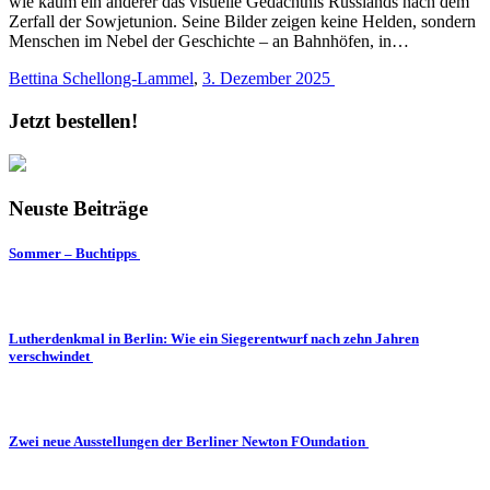
wie kaum ein anderer das visuelle Gedächtnis Russlands nach dem
Zerfall der Sowjetunion. Seine Bilder zeigen keine Helden, sondern
Menschen im Nebel der Geschichte – an Bahnhöfen, in…
Bettina Schellong-Lammel
,
3. Dezember 2025
Jetzt bestellen!
Neuste Beiträge
Sommer – Buchtipps
Lutherdenkmal in Berlin: Wie ein Siegerentwurf nach zehn Jahren
verschwindet
Zwei neue Ausstellungen der Berliner Newton FOundation