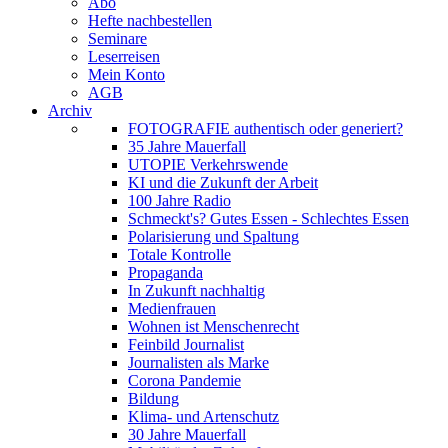
Abo
Hefte nachbestellen
Seminare
Leserreisen
Mein Konto
AGB
Archiv
FOTOGRAFIE authentisch oder generiert?
35 Jahre Mauerfall
UTOPIE Verkehrswende
KI und die Zukunft der Arbeit
100 Jahre Radio
Schmeckt's? Gutes Essen - Schlechtes Essen
Polarisierung und Spaltung
Totale Kontrolle
Propaganda
In Zukunft nachhaltig
Medienfrauen
Wohnen ist Menschenrecht
Feinbild Journalist
Journalisten als Marke
Corona Pandemie
Bildung
Klima- und Artenschutz
30 Jahre Mauerfall