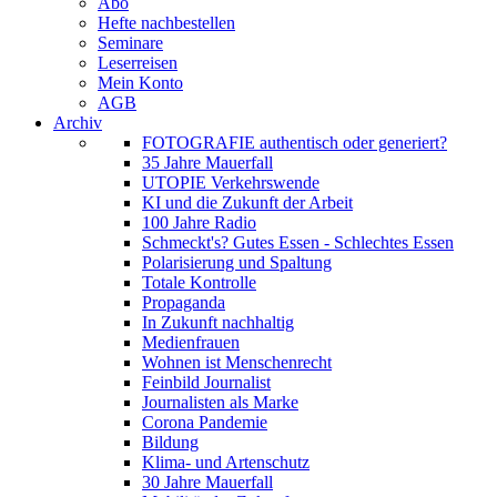
Abo
Hefte nachbestellen
Seminare
Leserreisen
Mein Konto
AGB
Archiv
FOTOGRAFIE authentisch oder generiert?
35 Jahre Mauerfall
UTOPIE Verkehrswende
KI und die Zukunft der Arbeit
100 Jahre Radio
Schmeckt's? Gutes Essen - Schlechtes Essen
Polarisierung und Spaltung
Totale Kontrolle
Propaganda
In Zukunft nachhaltig
Medienfrauen
Wohnen ist Menschenrecht
Feinbild Journalist
Journalisten als Marke
Corona Pandemie
Bildung
Klima- und Artenschutz
30 Jahre Mauerfall