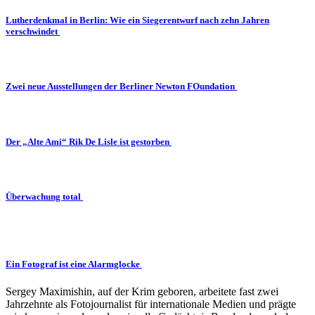
Lutherdenkmal in Berlin: Wie ein Siegerentwurf nach zehn Jahren
verschwindet
Zwei neue Ausstellungen der Berliner Newton FOundation
Der „Alte Ami“ Rik De Lisle ist gestorben
Überwachung total
Ein Fotograf ist eine Alarmglocke
Sergey Maximishin, auf der Krim geboren, arbeitete fast zwei
Jahrzehnte als Fotojournalist für internationale Medien und prägte