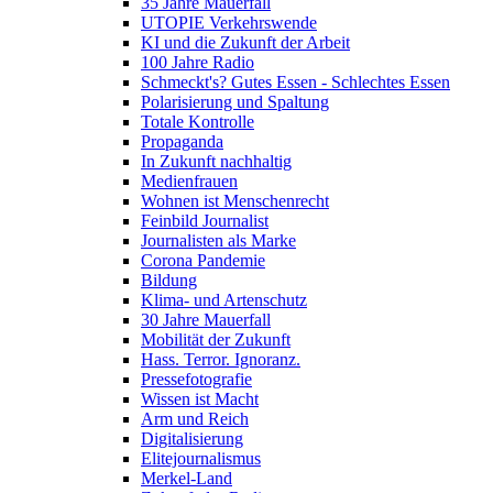
35 Jahre Mauerfall
UTOPIE Verkehrswende
KI und die Zukunft der Arbeit
100 Jahre Radio
Schmeckt's? Gutes Essen - Schlechtes Essen
Polarisierung und Spaltung
Totale Kontrolle
Propaganda
In Zukunft nachhaltig
Medienfrauen
Wohnen ist Menschenrecht
Feinbild Journalist
Journalisten als Marke
Corona Pandemie
Bildung
Klima- und Artenschutz
30 Jahre Mauerfall
Mobilität der Zukunft
Hass. Terror. Ignoranz.
Pressefotografie
Wissen ist Macht
Arm und Reich
Digitalisierung
Elitejournalismus
Merkel-Land