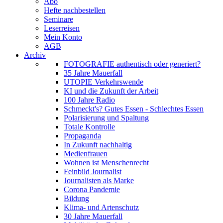
Abo
Hefte nachbestellen
Seminare
Leserreisen
Mein Konto
AGB
Archiv
FOTOGRAFIE authentisch oder generiert?
35 Jahre Mauerfall
UTOPIE Verkehrswende
KI und die Zukunft der Arbeit
100 Jahre Radio
Schmeckt's? Gutes Essen - Schlechtes Essen
Polarisierung und Spaltung
Totale Kontrolle
Propaganda
In Zukunft nachhaltig
Medienfrauen
Wohnen ist Menschenrecht
Feinbild Journalist
Journalisten als Marke
Corona Pandemie
Bildung
Klima- und Artenschutz
30 Jahre Mauerfall