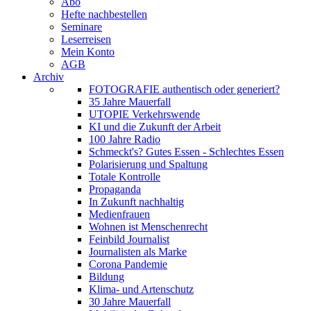
Abo
Hefte nachbestellen
Seminare
Leserreisen
Mein Konto
AGB
Archiv
FOTOGRAFIE authentisch oder generiert?
35 Jahre Mauerfall
UTOPIE Verkehrswende
KI und die Zukunft der Arbeit
100 Jahre Radio
Schmeckt's? Gutes Essen - Schlechtes Essen
Polarisierung und Spaltung
Totale Kontrolle
Propaganda
In Zukunft nachhaltig
Medienfrauen
Wohnen ist Menschenrecht
Feinbild Journalist
Journalisten als Marke
Corona Pandemie
Bildung
Klima- und Artenschutz
30 Jahre Mauerfall