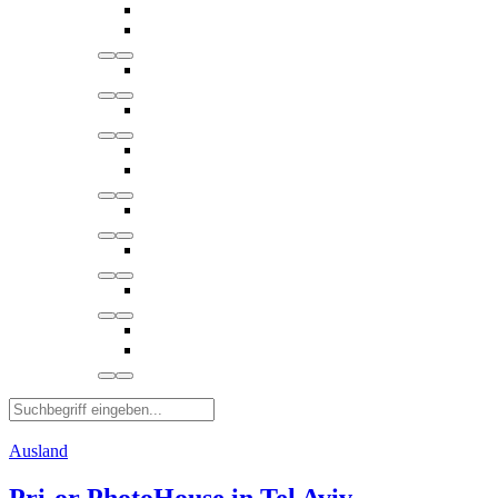
Ausland
Pri-or PhotoHouse in Tel Aviv