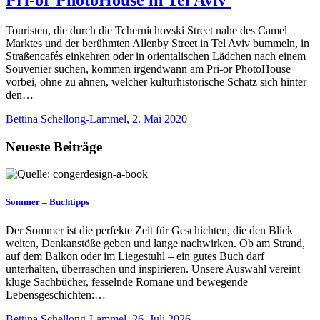
Touristen, die durch die Tchernichovski Street nahe des Camel
Marktes und der berühmten Allenby Street in Tel Aviv bummeln, in
Straßencafés einkehren oder in orientalischen Lädchen nach einem
Souvenier suchen, kommen irgendwann am Pri-or PhotoHouse
vorbei, ohne zu ahnen, welcher kulturhistorische Schatz sich hinter
den…
Bettina Schellong-Lammel
,
2. Mai 2020
Neueste Beiträge
Sommer – Buchtipps
Der Sommer ist die perfekte Zeit für Geschichten, die den Blick
weiten, Denkanstöße geben und lange nachwirken. Ob am Strand,
auf dem Balkon oder im Liegestuhl – ein gutes Buch darf
unterhalten, überraschen und inspirieren. Unsere Auswahl vereint
kluge Sachbücher, fesselnde Romane und bewegende
Lebensgeschichten:…
Bettina Schellong-Lammel
,
26. Juli 2026